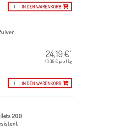
IN DEN WARENKORB
Pulver
24,19
€
*
48,38 € pro 1 kg
IN DEN WARENKORB
llets
200
sistent