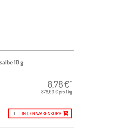
salbe
10 g
8,78
€
*
878,00 € pro 1 kg
IN DEN WARENKORB