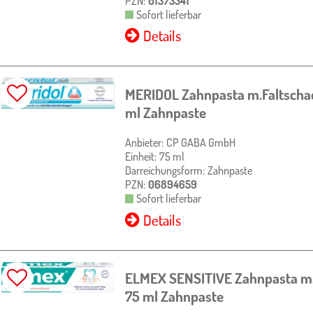
PZN:
01373341
Sofort lieferbar
Details
MERIDOL Zahnpasta m.Faltscha
ml
Zahnpaste
Anbieter:
CP GABA GmbH
Einheit:
75
ml
Darreichungsform:
Zahnpaste
PZN:
06894659
Sofort lieferbar
Details
ELMEX SENSITIVE Zahnpasta m.
75 ml
Zahnpaste