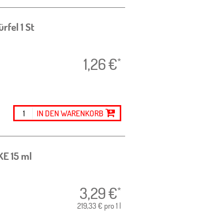
ürfel
1 St
1,26
€
*
IN DEN WARENKORB
SKE
15 ml
3,29
€
*
219,33 € pro 1 l