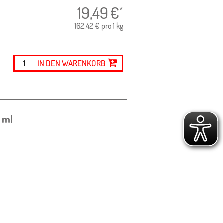
19,49
€
*
162,42 € pro 1 kg
IN DEN WARENKORB
 ml