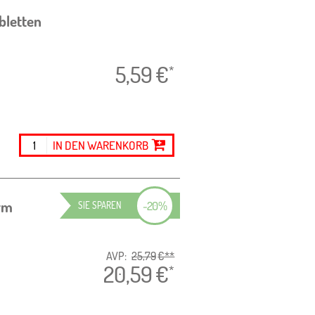
bletten
5,59
€
*
IN DEN WARENKORB
rm
-
20%
SIE SPAREN
AVP:
25,79
€**
20,59
€
*