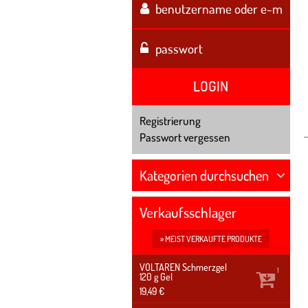
LOGIN
Registrierung
Passwort vergessen
Kategorien durchsuchen
Verkaufsschlager
» MEIST VERKAUFTE PRODUKTE
VOLTAREN Schmerzgel
1
120 g
Gel
19,49 €