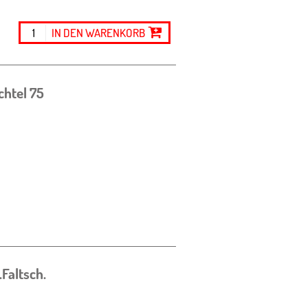
IN DEN WARENKORB
chtel
75
Faltsch.