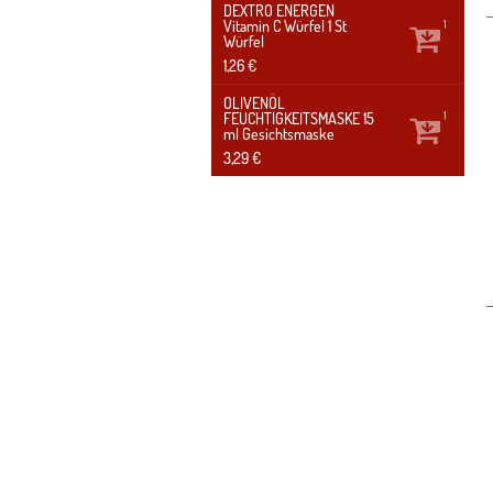
DEXTRO ENERGEN
Vitamin C Würfel
1 St
1
Würfel
1,26 €
OLIVENÖL
FEUCHTIGKEITSMASKE
15
1
ml
Gesichtsmaske
3,29 €