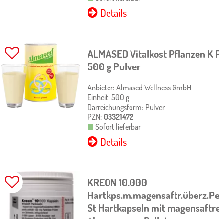
Details
ALMASED Vitalkost Pflanzen K 
500 g
Pulver
Anbieter:
Almased Wellness GmbH
Einheit:
500
g
Darreichungsform:
Pulver
PZN:
03321472
Sofort lieferbar
Details
KREON 10.000
Hartkps.m.magensaftr.überz.Pe
St
Hartkapseln mit magensaftre