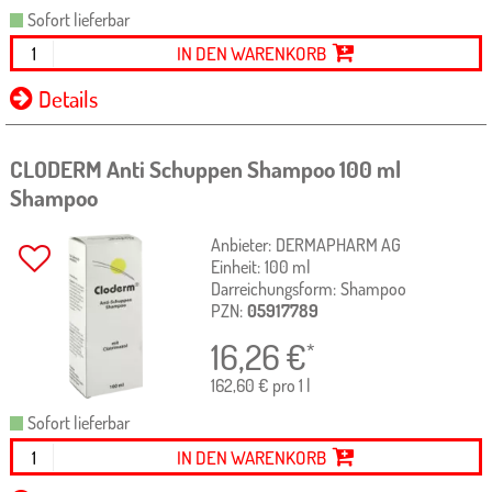
Sofort lieferbar
IN DEN WARENKORB
Details
CLODERM Anti Schuppen Shampoo
100 ml
Shampoo
Anbieter:
DERMAPHARM AG
Einheit:
100
ml
Darreichungsform:
Shampoo
PZN:
05917789
16,26
€
*
162,60 € pro 1 l
Sofort lieferbar
IN DEN WARENKORB