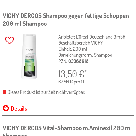
VICHY DERCOS Shampoo gegen fettige Schuppen
200 ml
Shampoo
Anbieter:
L'Oreal Deutschland GmbH
Geschäftsbereich VICHY
Einheit:
200
ml
Darreichungsform:
Shampoo
PZN:
03968618
13,50
€
*
67,50 € pro 1 l
Dieses Produkt ist zur Zeit nicht verfügbar.
Details
VICHY DERCOS Vital-Shampoo m.Aminexil
200 ml
Shampoo