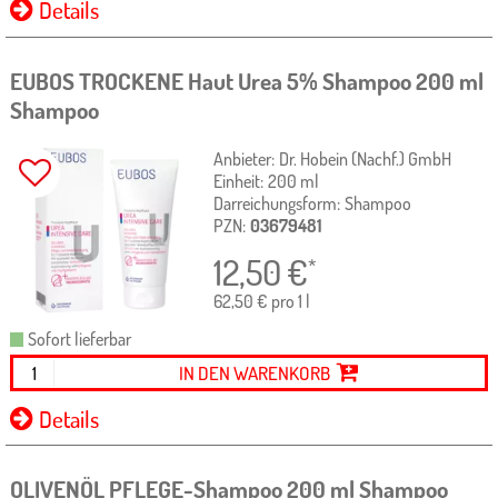
Details
EUBOS TROCKENE Haut Urea 5% Shampoo
200 ml
Shampoo
Anbieter:
Dr. Hobein (Nachf.) GmbH
Einheit:
200
ml
Darreichungsform:
Shampoo
PZN:
03679481
12,50
€
*
62,50 € pro 1 l
Sofort lieferbar
IN DEN WARENKORB
Details
OLIVENÖL PFLEGE-Shampoo
200 ml
Shampoo