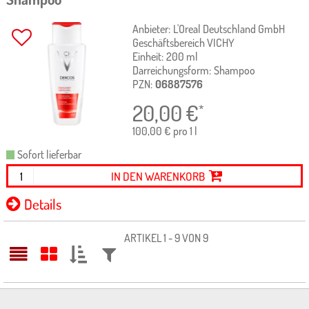
Anbieter:
L'Oreal Deutschland GmbH
Geschäftsbereich VICHY
Einheit:
200
ml
Darreichungsform:
Shampoo
PZN:
06887576
20,00
€
*
100,00 € pro 1 l
Sofort lieferbar
IN DEN WARENKORB
Details
ARTIKEL 1 - 9 VON 9
SORTIEREN
FILTERN
NACH:
NACH: