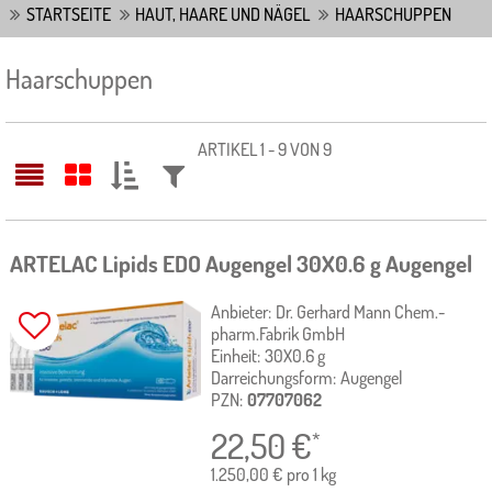
STARTSEITE
HAUT, HAARE UND NÄGEL
HAARSCHUPPEN
Haarschuppen
ARTIKEL 1 - 9 VON 9
SORTIEREN
FILTERN
NACH:
NACH:
ARTELAC Lipids EDO Augengel
30X0.6 g
Augengel
Anbieter:
Dr. Gerhard Mann Chem.-
pharm.Fabrik GmbH
Einheit:
30X0.6
g
Darreichungsform:
Augengel
PZN:
07707062
22,50
€
*
1.250,00 € pro 1 kg