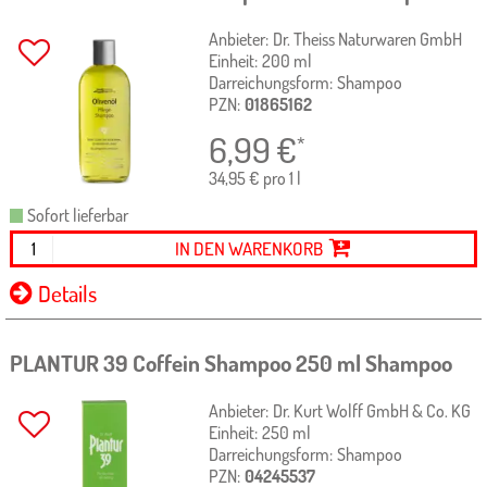
Anbieter:
Dr. Theiss Naturwaren GmbH
Einheit:
200
ml
Darreichungsform:
Shampoo
PZN:
01865162
6,99
€
*
34,95 € pro 1 l
Sofort lieferbar
IN DEN WARENKORB
Details
PLANTUR 39 Coffein Shampoo
250 ml
Shampoo
Anbieter:
Dr. Kurt Wolff GmbH & Co. KG
Einheit:
250
ml
Darreichungsform:
Shampoo
PZN:
04245537