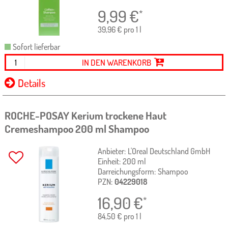
9,99
€
*
39,96 € pro 1 l
Sofort lieferbar
IN DEN WARENKORB
Details
ROCHE-POSAY Kerium trockene Haut
Cremeshampoo
200 ml
Shampoo
Anbieter:
L'Oreal Deutschland GmbH
Einheit:
200
ml
Darreichungsform:
Shampoo
PZN:
04229018
16,90
€
*
84,50 € pro 1 l