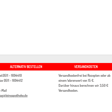
ALTERNATIV BESTELLEN
VERSANDKOSTEN
el.
0511 - 1694410
Versandkostenfrei bei Rezepten oder ab
ax
0511 -
1694412
einem Warenwert von 15 €.
Darüber hinaus berechnen wir 3,50 €
-Mail
Versandkosten.
ag@leineapotheke.de