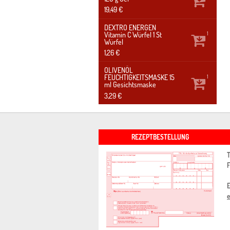
19,49 €
DEXTRO ENERGEN
Vitamin C Würfel
1 St
1
Würfel
1,26 €
OLIVENÖL
FEUCHTIGKEITSMASKE
15
1
ml
Gesichtsmaske
3,29 €
REZEPTBESTELLUNG
T
F
E
e