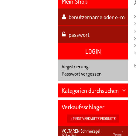
Mein Shop
LOGIN
Registrierung
Passwort vergessen
Kategorien durchsuchen
Verkaufsschlager
» MEIST VERKAUFTE PRODUKTE
VOLTAREN Schmerzgel
1
120 g
Gel