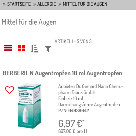
STARTSEITE
ALLERGIE
MITTEL FÜR DIE AUGEN
Mittel für die Augen
ARTIKEL 1 - 5 VON 5
SORTIEREN
FILTERN
NACH:
NACH:
BERBERIL N Augentropfen
10 ml
Augentropfen
Anbieter:
Dr. Gerhard Mann Chem.-
pharm.Fabrik GmbH
Einheit:
10
ml
Darreichungsform:
Augentropfen
PZN:
04939642
6,97
€
*
697,00 € pro 1 l