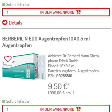
Sofort lieferbar
IN DEN WARENKORB
Details
BERBERIL N EDO Augentropfen
10X0.5 ml
Augentropfen
Anbieter:
Dr. Gerhard Mann Chem.-
pharm.Fabrik GmbH
Einheit:
10X0.5
ml
Darreichungsform:
Augentropfen
PZN:
00255510
9,50
€
*
1.900,00 € pro 1 l
Sofort lieferbar
IN DEN WARENKORB