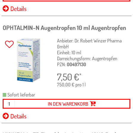
Details
OPHTALMIN-N Augentropfen
10 ml
Augentropfen
Anbieter:
Dr. Robert Winzer Pharma
GmbH
Einheit:
10
ml
Darreichungsform:
Augentropfen
PZN:
00497130
7,50
€
*
750,00 € pro 1 l
Sofort lieferbar
IN DEN WARENKORB
Details