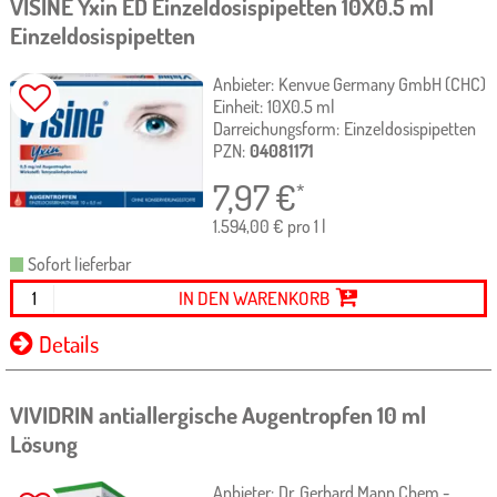
VISINE Yxin ED Einzeldosispipetten
10X0.5 ml
Einzeldosispipetten
Anbieter:
Kenvue Germany GmbH (CHC)
Einheit:
10X0.5
ml
Darreichungsform:
Einzeldosispipetten
PZN:
04081171
7,97
€
*
1.594,00 € pro 1 l
Sofort lieferbar
IN DEN WARENKORB
Details
VIVIDRIN antiallergische Augentropfen
10 ml
Lösung
Anbieter:
Dr. Gerhard Mann Chem.-