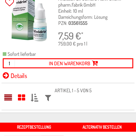
pharm.Fabrik GmbH
Einheit:
10
ml
Darreichungsform:
Lösung
PZN:
03561555
7,59
€
*
759,00 € pro 1 l
Sofort lieferbar
IN DEN WARENKORB
Details
ARTIKEL 1 - 5 VON 5
SORTIEREN
FILTERN
NACH:
NACH:
REZEPTBESTELLUNG
ALTERNATIV BESTELLEN